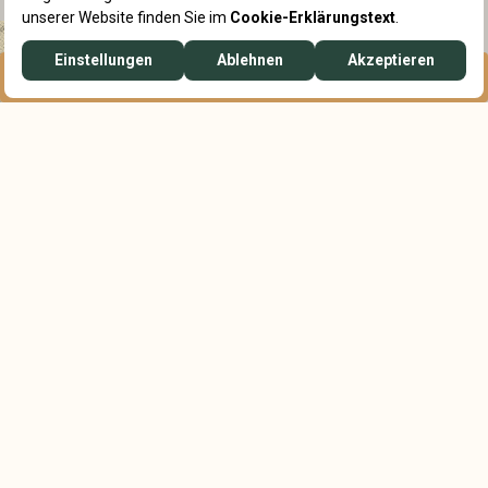
RESERVIERUNG
WHATSAPP
Homepage
Ethno Store
Ethno Store
Ethno Store ist ein exklusiver
Lifestyle-Store, der Ethnos
Verständnis von Natürlichkeit,
Eleganz und zeitlosem Design
widerspiegelt.