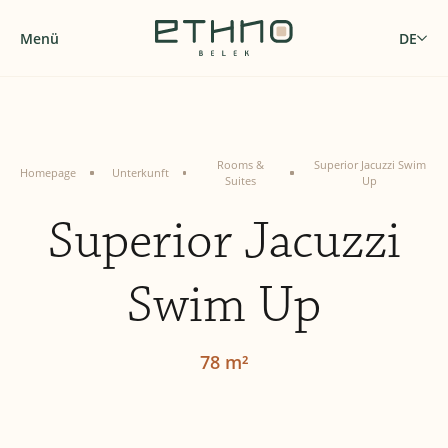
Menü
DE
Rooms &
Superior Jacuzzi Swim
Homepage
Unterkunft
Suites
Up
Superior Jacuzzi
Swim Up
78 m²