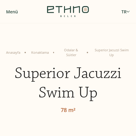
Menü
TR
Odalar &
Superior Jacuzzi Swim
Anasayfa
Konaklama
Süitler
Up
Superior Jacuzzi
Swim Up
78 m²