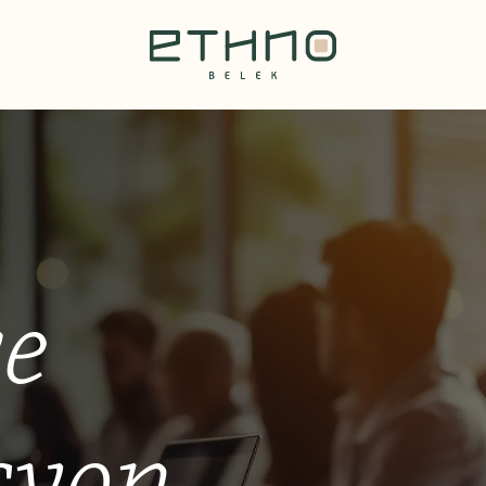
ve
syon