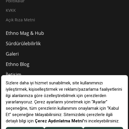
Politikalar
KVKK
Açık Rıza Metni
Ethno Mag & Hub
Sürdürülebilirlik
Galeri
Ethno Blog
İletişim
TR
Çerez Tercihlerinizi Yönetin
Ethno Hotels © 2024