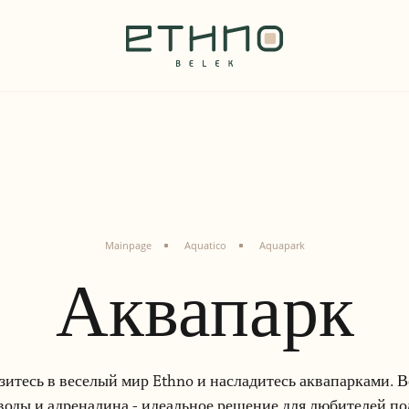
Mainpage
Aquatico
Aquapark
Аквапарк
зитесь в веселый мир Ethno и насладитесь аквапарками. В
воды и адреналина - идеальное решение для любителей по