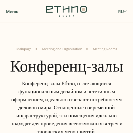
Меню
RU
Mainpage
Meeting and Organization
Meeting Rooms
Конференц-залы
Конференц-залы Ethno, отличающиеся
функциональным дизайном и эстетичным
оформлением, идеально отвечают потребностям
делового мира. Оснащенные современной
инфраструктурой, эти помещения идеально
подходят для проведения всевозможных встреч и
творческих мероприятий.