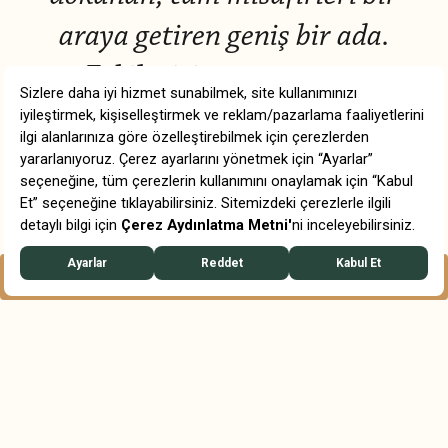
araya getiren geniş bir ada.
Etkileyici görünümü ve
etrafındaki pavillion alanları ile
günün her saatini
değerlendirebileceğiniz sakin bir
seçenek.
REZERVASYON
WHATSAPP
Belek’in güneşiyle kucaklaşan ana havuz, konuklara
bohem tarzda lüks anlayışını sunuyor. Suyun berrak