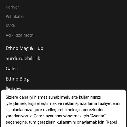
Kariyer
Politikalar
KVKK
Açık Rıza Metni
Ethno Mag & Hub
Sürdürülebilirlik
Galeri
Ethno Blog
İletişim
TR
Çerez Tercihlerinizi Yönetin
Ethno Hotels © 2024