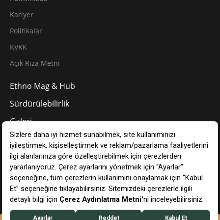
Kariyer
Politikalar
KVKK
Açık Rıza Metni
Ethno Mag & Hub
Sürdürülebilirlik
Galeri
Ethno Blog
İletişim
TR
Çerez Tercihlerinizi Yönetin
Ethno Hotels © 2024