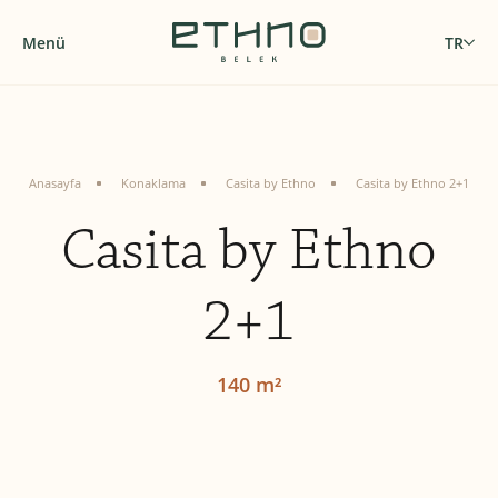
Menü
TR
Anasayfa
Konaklama
Casita by Ethno
Casita by Ethno 2+1
Casita by Ethno
2+1
140 m²