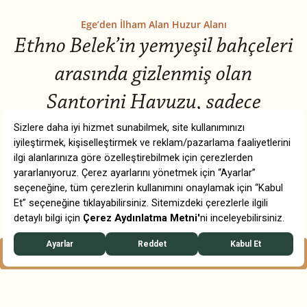
Ege’den İlham Alan Huzur Alanı
Ethno Belek’in yemyeşil bahçeleri
arasında gizlenmiş olan
Santorini Havuzu, sadece
yetişkin misafirlerimize özel
tasarlanmış bir huzur alanıdır.
Beyaz dokuların ve Ege’nin
turkuaz tonlarının buluştuğu bu
özel havuz, sakinliği ve dinginliği
REZERVASYON
WHATSAPP
merkeze alan zarif bir kaçış
sunar.